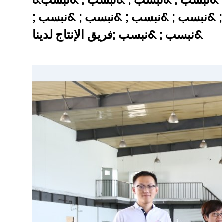
 &نبسب ; &نبسب ; &نبسب ; &نبسب ;
&نبسب ; &نبسب ;فريق الإنتاج لدينا