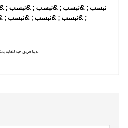
; &نبسب ; &نبسب ; &نبسب ; 
لدينا فريق جيد للغاية يمكنه التعاون مع بعضنا البعض في العمل وإتمام العديد من المشاريع بنجاح معًا. الفريق الجيد هو الضمان والأساس لجودة المنتج الممتازة وخدمة ما بعد البيع.