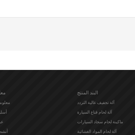
البند المنتج
معل
آلة تجفيف عالية التردد
معلوم
آلة لحام قناع السيارة
أسلو
ماكينة لحام سجاد السيارات
عر
آلة لحام المواد الغشائية
أنشط