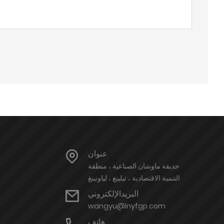
عنوان
حديقة ماوشان الصناعية ، منطقة
التنمية الاقتصادية ، تيلينغ ، لياونينغ
البريدالإلكتروني
wangyu@lnyfgp.com
هاتف