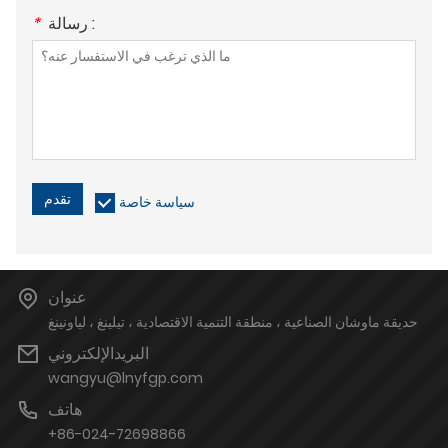
رسالة :
*
تقدم
سياسة خاصة
عنوان
حديقة ماوشان الصناعية ، منطقة التنمية الاقتصادية ، تيلينغ ، لياونينغ
البريدالإلكتروني
wangyu@lnyfgp.com
هاتف
+86-024-72698866