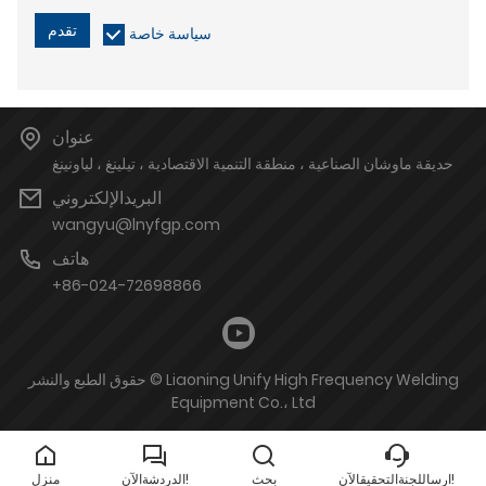
تقدم
سياسة خاصة
عنوان
حديقة ماوشان الصناعية ، منطقة التنمية الاقتصادية ، تيلينغ ، لياونينغ
البريدالإلكتروني
wangyu@lnyfgp.com
هاتف
+86-024-72698866
حقوق الطبع والنشر © Liaoning Unify High Frequency Welding
Equipment Co.، Ltd
ارساللجنةالتحقيقالآن!
بحث
الدردشةالآن!
منزل