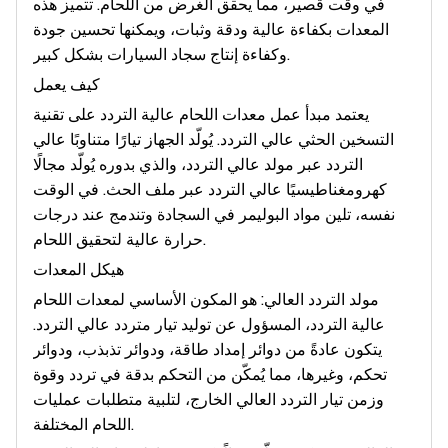
في وقت قصير، مما يحقق الغرض من اللحام. تتميز هذه
المعدات بكفاءة عالية ودقة وثبات، ويمكنها تحسين جودة
وكفاءة إنتاج سجاد السيارات بشكل كبير.
كيف يعمل
يعتمد مبدأ عمل معدات اللحام عالية التردد على تقنية
التسخين الحثي عالي التردد. يُولّد الجهاز تيارًا متناوبًا عالي
التردد عبر مولد عالي التردد، والذي بدوره يُولّد مجالًا
كهرومغناطيسيًا عالي التردد عبر ملف الحث. في الوقت
نفسه، تلين مواد البوليمر في السجادة وتندمج عند درجات
حرارة عالية لتحقيق اللحام.
هيكل المعدات
مولد التردد العالي: هو المكون الأساسي لمعدات اللحام
عالية التردد، المسؤول عن توليد تيار متردد عالي التردد.
يتكون عادةً من دوائر إمداد طاقة، ودوائر تذبذب، ودوائر
تحكم، وغيرها، مما يُمكّن من التحكم بدقة في تردد وقوة
وزمن تيار التردد العالي الخارج، لتلبية متطلبات عمليات
اللحام المختلفة.