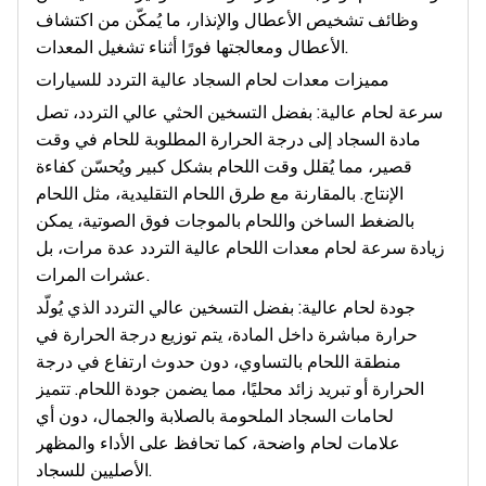
وظائف تشخيص الأعطال والإنذار، ما يُمكّن من اكتشاف
الأعطال ومعالجتها فورًا أثناء تشغيل المعدات.
مميزات معدات لحام السجاد عالية التردد للسيارات
سرعة لحام عالية: بفضل التسخين الحثي عالي التردد، تصل
مادة السجاد إلى درجة الحرارة المطلوبة للحام في وقت
قصير، مما يُقلل وقت اللحام بشكل كبير ويُحسّن كفاءة
الإنتاج. بالمقارنة مع طرق اللحام التقليدية، مثل اللحام
بالضغط الساخن واللحام بالموجات فوق الصوتية، يمكن
زيادة سرعة لحام معدات اللحام عالية التردد عدة مرات، بل
عشرات المرات.
جودة لحام عالية: بفضل التسخين عالي التردد الذي يُولّد
حرارة مباشرة داخل المادة، يتم توزيع درجة الحرارة في
منطقة اللحام بالتساوي، دون حدوث ارتفاع في درجة
الحرارة أو تبريد زائد محليًا، مما يضمن جودة اللحام. تتميز
لحامات السجاد الملحومة بالصلابة والجمال، دون أي
علامات لحام واضحة، كما تحافظ على الأداء والمظهر
الأصليين للسجاد.