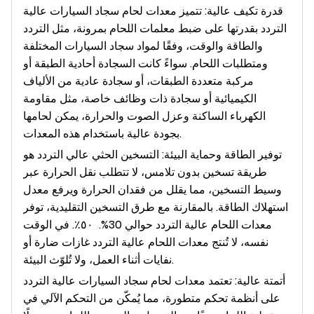
قدرة تكيف عالية: تتميز معدات لحام سجاد السيارات عالية
التردد بقدرتها على ضبط معلمات اللحام بمرونة، مثل التردد
والطاقة والوقت، وفقًا لمواد سجاد السيارات المختلفة
ومتطلبات اللحام. سواءً كانت السجادة أحادية الطبقة أو
مركبة متعددة الطبقات، أو سجادة عادية من الألياف
الكيميائية أو سجادة ذات وظائف خاصة، مثل مقاومة
الكهرباء الساكنة وعزل الصوت والحرارة، يمكن لحامها
بجودة عالية باستخدام هذه المعدات.
توفير الطاقة وحماية البيئة: التسخين الحثي عالي التردد هو
طريقة تسخين بدون تلامس، لا تتطلب نقل الحرارة عبر
وسيط التسخين، مما يقلل من فقدان الحرارة ويرفع معدل
استهلاك الطاقة. بالمقارنة مع طرق التسخين التقليدية، توفر
معدات اللحام عالية التردد حوالي 30%.
٥٠٪. في الوقت
نفسه، لا تُنتج معدات اللحام عالية التردد غازات ضارة أو
نفايات أثناء العمل، ولا تُلوّث البيئة.
أتمتة عالية: تعتمد معدات لحام سجاد السيارات عالية التردد
على أنظمة تحكم متطورة، مما يُمكّن من التحكم الآلي في