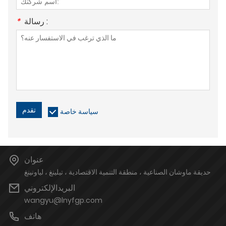
رسالة :
*
تقدم
سياسة خاصة
عنوان
حديقة ماوشان الصناعية ، منطقة التنمية الاقتصادية ، تيلينغ ، لياونينغ
البريدالإلكتروني
wangyu@lnyfgp.com
هاتف