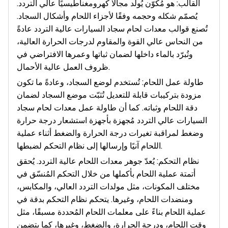
القالب: هو مُكوّن يُولّد مجالًا كهرومغناطيسيًا عالي التردد.
يُصمّم شكله وحجمه وفقًا لأجزاء اللحام وأشكال السجاد.
تُصنع قوالب معدات لحام سجاد السيارات عالية التردد عادةً
من النحاس عالي القوة والمقاوم لدرجات الحرارة العالية،
وتُبرّد بالماء داخلها لضمان ثباتها وعمرها الافتراضي في
ظروف العمل عالية الأحمال.
طاولة عمل اللحام: تُستخدم لوضع السجاد، وعادةً ما تكون
مزودة بتركيبات قابلة للتعديل تُثبّت موضع السجاد لضمان
دقة اللحام وثباته. كما أن طاولة عمل معدات لحام سجاد
السيارات عالي التردد مُجهزة بأجهزة استشعار درجة حرارة
وضغط لمراقبة تغيرات درجة الحرارة والضغط أثناء عملية
اللحام آنيًا وإرسالها إلى نظام التحكم لضبطها.
نظام التحكم: يُعدّ جوهر معدات اللحام عالية التردد. يُحقق
أتمتة عملية اللحام بأكملها من خلال التحكم المُنسّق في
مختلف المكونات، مثل مولدات التردد العالي، والمكابس،
ومنضدات اللحام، وغيرها. يتحكم نظام التحكم بدقة في
عملية اللحام بناءً على معلمات اللحام المُحددة مسبقًا، مثل
وقت اللحام، ودرجة الحرارة، والضغط، وغيرها، كما يتضمن