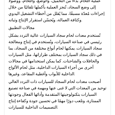
عملية اللحام. بدءًا من التحميل، والوضع، واللحام، ووصولًا
إلى وضع السجاد، تُنجز العملية بأكملها تلقائيًا من خلال
إجراءات مُعدّة مسبقًا، مما يُقلل من أخطاء التشغيل اليدوي
وكثافة العمالة، ويُحسّن استقرار الإنتاج وثباته.
مجالات التطبيق
تُستخدم معدات لحام سجاد السيارات عالية التردد بشكل
رئيسي في صناعة السيارات، وتُستخدم في إنتاج ومعالجة
سجاد السيارات. يمكنها لحام أنواع مختلفة من السجاد، بما
في ذلك سجاد السيارات بمختلف طرازاتها، مثل السيارات
والحافلات والشاحنات. كما يمكن استخدامها في مجالات
أخرى من أجزاء السيارات الداخلية، مثل لحام الألواح
الداخلية للأبواب وأغطية المقاعد، وغيرها.
أصبحت معدات لحام السجاد للسيارات ذات التردد العالي
توحيد من المعدات التي لا غنى عنها ومهمة في صناعة تصنيع
السيارات بتكنولوجيتها المتقدمة وأدائها الفعال وجودتها
الممتازة، وتلعب دورًا مهمًا في تحسين جودة وكفاءة إنتاج
التصميمات الداخلية للسيارات.