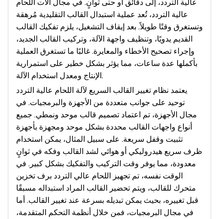
عالية التردد، إلى دقائق أو حتى ثوانٍ. في مجال آلات اللحام
عالية التردد، تُعد عملية استبدال القالب التقليدية مُرهقة
وتستغرق وقتًا طويلاً. بعد إيقاف التشغيل، يلزم تفكيك القالب
القديم يدويًا، وتنظيف واجهة الآلة، وتركيب القالب الجديد،
وإجراء تصحيح الأخطاء والمعايرة. غالبًا ما تستغرق العملية
بأكملها عدة ساعات، مما يؤثر بشكل خطير على استمرارية
الإنتاج ومعدل استخدام الآلة.
يعتمد نظام تغيير القالب السريع لآلة اللحام عالية التردد
توحيد على جوانب متعددة من الأجهزة والبرمجيات. في
مجال الأجهزة، تم اعتماد تصميم قالب موحد ونمطي. جميع
أنواع واجهات القالب محددة بشكل موحد ومجهزة بأجهزة
تثبيت وقفل سريعة. على سبيل المثال، يمكن استخدام
ظرف سريع هيدروليكي أو هوائي لشد القالب وفكه في ثوانٍ
معدودة، مما يوفر وقت التركيب والتفكيك بشكل كبير. في
الوقت نفسه، تم تجهيز اللحام عالي التردد برف تخزين
متحرك للقالب، ويتم تحضير القالب المراد استبداله مسبقًا
قبل تغييره، بحيث يمكن تبديله بسرعة عند تغيير القالب. أما
في مجال البرمجيات، فمن خلال أنظمة التحكم المتقدمة،