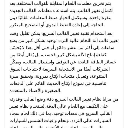
يتم تخزين معلمات اللحام المقابلة للقوالب المختلفة. بعد
اكتمال تغيير القالب، يتم استدعاء معلمات القالب الجديدة
بنقرة واحدة، وسيكمل الجهاز ضبط المعلمات تلقائيًا دون
الحاجة إلى إعادة الضبط اليدوي أو التصحيح المتكرر.
بعد استخدام تقنية تغيير القالب السريع، يمكن تقليل وقت
تغيير قالب آلة اللحام عالية التردد توحيد بشكل كبير من بضع
ساعات إلى أكثر من عشر دقائق أو حتى أقل. هذا لا يُحسّن
كفاءة إنتاج الآلة بشكل كبير فحسب، بل يُقلل أيضًا من
خسائر الطاقة الناتجة عن التوقف واستبدال القالب، ويمكّن
الشركات أيضًا من الاستجابة السريعة لاحتياجات السوق
المتنوعة، وتعديل منتجات الإنتاج بمرونة، وتحقيق ميزة
تنافسية في نموذج الإنتاج الحديث القائم على الدفعات
الصغيرة والأصناف المتعددة.
من مزايا نظام تغيير القالب السريع دقة وضع القالب وقدرته
على التكيف مع اللحام عالي الدقة. يُستخدم نظام تغيير
القالب السريع في معدات توحيد، بما في ذلك لحام سجاد
السيارات عالي التردد، ولحام واقيات الشمس للسيارات
عالي التردد، ولحام مواد الأغشية عالي التردد، ولحام