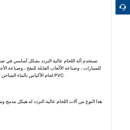
تستخدم آلة اللحام عالية التردد بشكل أساسي في صناع
للسيارات ، وصناعة الألعاب القابلة للنفخ ، وصناعة الأ
لحام الأكياس بالماء الساخن ، لحام الشاشة البلاستيكية ، نعل النقش ، النقش الجلدي ، العلامات التجارية الجلدية ، الأكياس المنقوشة ، ختم الفيلم المصقول PVC .
هذا النوع من آلات اللحام عالية التردد له هيكل مدمج 