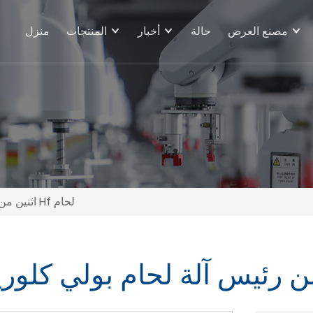
مصنع العرض
حالة
أخبار
المنتجات
منزل
5kw اثنين من رئيس آلة لحام بولي كلوريد الفينيل Hf لحام