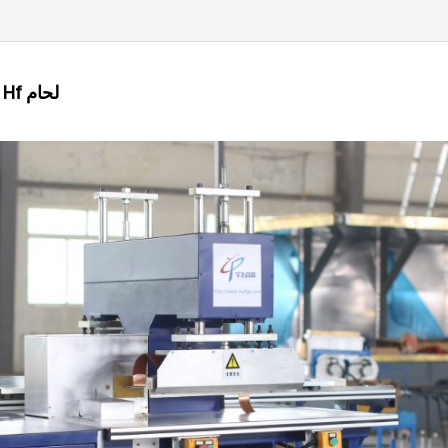
5kw اثنين من رئيس آلة لحام بولي كلوريد الفينيل Hf لحام