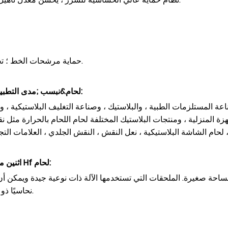
حماية مرشحات الخط ؛ تجنب إشعاع المجال الكهربائي ، عملية مستقرة للمعدات.
:
5kw اثنين من رئيس آلة لحام بولي كلوريد الفينيل Hf لحام
&نبسب ;مدى التطبي
ة المستلزمات الطبية ، والبلاستيك ، وصناعة التغليف البلاستيكية ، و
جهزة المنزلية ، ومنتجات البلاستيك المختلفة لحام اللحام بالحرارة مثل
:
5kw اثنين من رئيس آلة لحام بولي كلوريد الفينيل Hf لحام
ومساحة صغيرة. الملحقات التي تستخدمها الآلة ذات نوعية جيدة ويمكن أ
نحاسيًا ذو قدرة عالية وهو أكثر متانة من محولات الألمنيوم العادية.