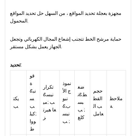
مجهزة بعجلة تحديد المواقع ، من السهل حل تحديد المواقع
المحمول.
حماية مرشح الخط تتجنب إشعاع المجال الكهربائي وتجعل
الجهاز يعمل بشكل مستقر.
تحديد:
قو
نموذ
ة
ضغ
تكرار
حجم
ج الأ
&نب
ط&ن
&نبس
ملاحظ
القط
نبو
س
يكت
بس
ب ;مي
ة
ب ال
ب&
ب
ب
ب ;
غا هيرت
عامل
نبس
;كيل
كلغ
ز
ب ;
ووا
ط