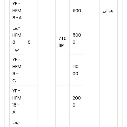
YF -
هوائي
500
HFM
8 -A
يف-
HFM
500
7T6
8
8
0
9R
-ب
YF -
HFM
>10
8 -
00
C
YF -
HFM
200
15 -
0
A
يف-