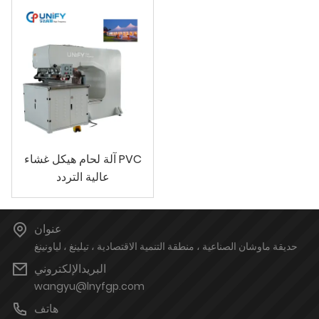
آلة لحام هيكل غشاء PVC
عالية التردد
عنوان
حديقة ماوشان الصناعية ، منطقة التنمية الاقتصادية ، تيلينغ ، لياونينغ
البريدالإلكتروني
wangyu@lnyfgp.com
هاتف