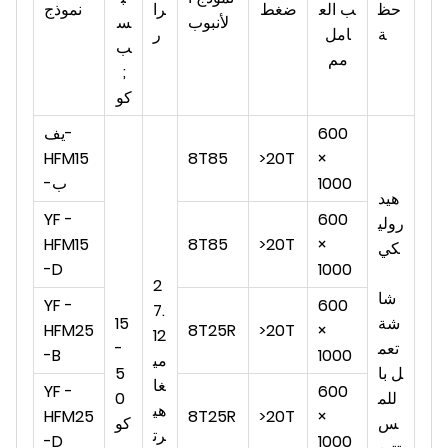
حظ
ب الع
ضغط
را
نموذج
لأنبوب
س
ة
امل
ر
ب
مم
;
كو
600
يف-
HFM15
8T85
>20T
×
1000
-ب
هيد
YF -
600
رولي
HFM15
8T85
>20T
×
كي
-D
1000
2
شا
YF -
600
7.
شة
15
HFM25
8T25R
>20T
×
12
تعم
-
-B
1000
مي
ل با
5
غا
YF -
600
للم
0
هي
HFM25
8T25R
>20T
×
س
كو
رت
-D
1000