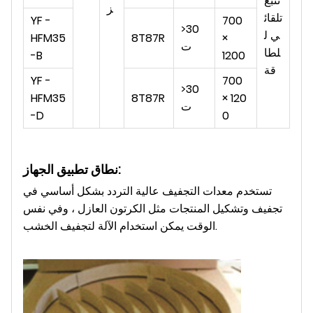
تتبع
ز
تلقائ
YF -
700
>30
ي ل
HFM35
8T87R
×
ت
لطا
-B
1200
قة
YF -
700
>30
HFM35
8T87R
× 120
ت
-D
0
نطاق تطبيق الجهاز:
تستخدم معدات التجفيف عالية التردد بشكل أساسي في
تجفيف وتشكيل المنتجات مثل الكرتون العازل ، وفي نفس
الوقت يمكن استخدام الآلة لتجفيف الخشب.