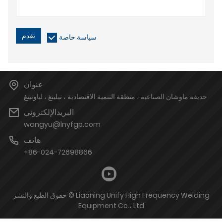
تقدم
سياسة خاصة
عنوان
حديقة ماوشان الصناعية ، منطقة التنمية الاقتصادية ، تيلينغ ، لياونينغ
البريدالإلكتروني
wangyu@lnyfgp.com
هاتف
+86-024-72698866
حقوق الطبع والنشر © Liaoning Unify High Frequency Welding
Equipment Co.، Ltd